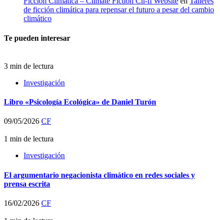
Ficción Climática – Climate Fiction Cli-fi Website
en
Talleres
de ficción climática para repensar el futuro a pesar del cambio
climático
Te pueden interesar
3 min de lectura
Investigación
Libro «Psicología Ecológica» de Daniel Turón
09/05/2026
CF
1 min de lectura
Investigación
El argumentario negacionista climático en redes sociales y
prensa escrita
16/02/2026
CF