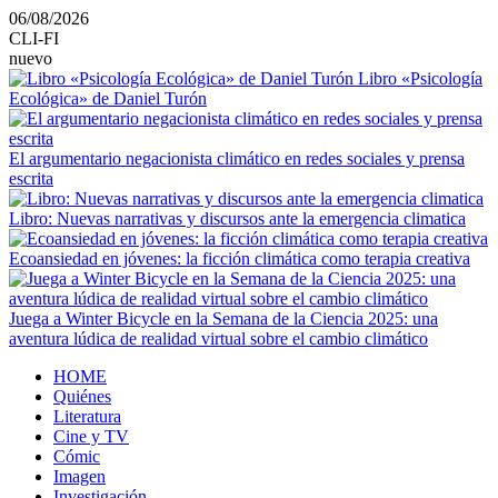
Saltar
06/08/2026
al
CLI-FI
contenido
nuevo
Libro «Psicología
Ecológica» de Daniel Turón
El argumentario negacionista climático en redes sociales y prensa
escrita
Libro: Nuevas narrativas y discursos ante la emergencia climatica
Ecoansiedad en jóvenes: la ficción climática como terapia creativa
Juega a Winter Bicycle en la Semana de la Ciencia 2025: una
aventura lúdica de realidad virtual sobre el cambio climático
Menú
HOME
principal
Quiénes
Literatura
Cine y TV
Cómic
Imagen
Investigación