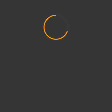
Madrid, año 2037. «De Madrid al Metro», una sencilla
frase de la líder de la oposición, a partir del cambio...
3 min de lectura
IMAGEN CLI-FI