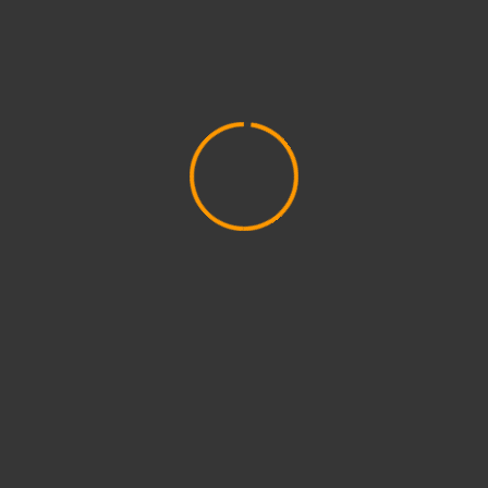
CINE Y TV CLI-FI
CÓMIC CLI-FI
IMAGEN CLI-FI
LITERATURA CLI-FI
Debate sobre Ficción Climática en CCCC 2025
03/05/2025
CF
3 min de lectura
CÓMIC CLI-FI